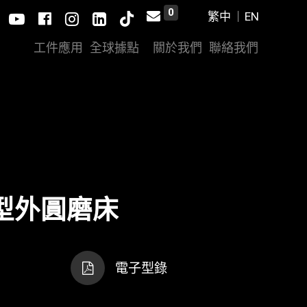
0
工件應用
全球據點
關於我們
聯絡我們
×
Connection restored. You are back
online.
越型外圓磨床
電子型錄