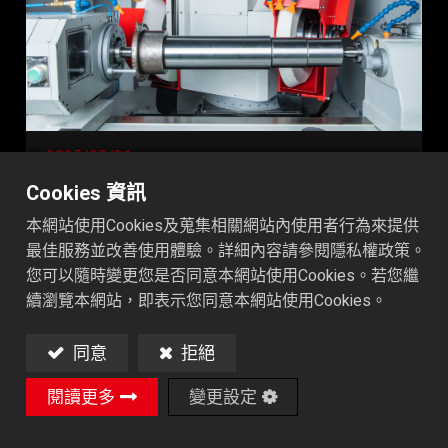
2025/08/01
了解研磨中的 B 軸：功能與應用價值
Cookies 資訊
本網站使用Cookies及蒐集相關網站內使用者行為來提供
B軸 在 CNC 研磨的領域中，X、Z、Y 軸這些基本
最佳服務並改善使用體驗。詳細內容請參閱隱私權政策。
的直線移動軸大家都不陌生，它們分別對應左右、
您可以隨時變更您是否同意本網站使用Cookies。若您繼
前後與上下方向。然而，一旦提到 B 軸，整體加工
續瀏覽本網站，即表示您同意本網站使用Cookies。
彈性就會出現顯著差異。 如果您正在評估是否導入
新的研磨設備，或想進一步提升加工靈活性，那麼
理解 B 軸在研磨機中的角色與優勢，將對您的決策
同意
拒絕
大有幫助。 什麼是研磨機中的 B 軸？ 在 CNC 加工
閱讀更多
變更設定
中，B 軸 是指圍繞 Y 軸的 旋轉運動軸。對研磨機
來說，B...