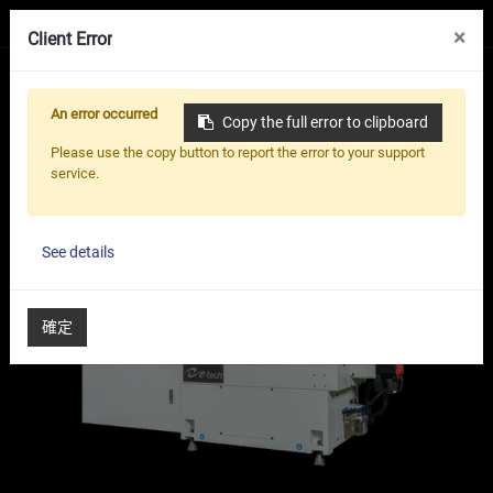
×
Client Error
0
An error occurred
Copy the full error to clipboard
首頁
磨床介紹
無心磨床
高精度多元CNC機型
Please use the copy button to report the error to your support
service.
See details
確定